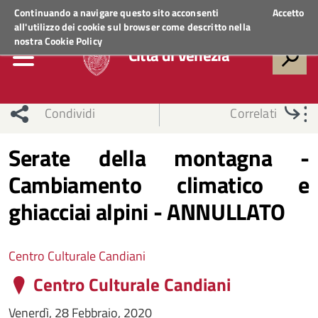
Regione Veneto
ACCEDI AI SERVIZI
Continuando a navigare questo sito acconsenti
Accetto
all'utilizzo dei cookie sul browser come descritto nella
nostra
Cookie Policy
Città di Venezia
Condividi
Correlati
Serate della montagna -
Cambiamento climatico e
ghiacciai alpini - ANNULLATO
Centro Culturale Candiani
Centro Culturale Candiani
Venerdì, 28 Febbraio, 2020