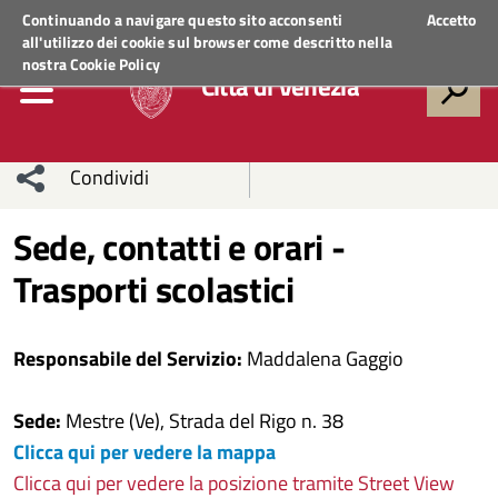
Regione Veneto
ACCEDI AI SERVIZI
Continuando a navigare questo sito acconsenti
Accetto
all'utilizzo dei cookie sul browser come descritto nella
nostra
Cookie Policy
Città di Venezia
Condividi
Condividi
Condividi
Sede, contatti e orari -
Trasporti scolastici
sui social
Condividi
su
network
Facebook
Condividi
su
Responsabile del Servizio:
Maddalena Gaggio
Condividi
Twitter
su
Sede:
Mestre (Ve), Strada del Rigo n. 38
Facebook
su
Clicca qui per vedere la mappa
Clicca qui per vedere la posizione tramite Street View
Whatsapp