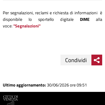
Per segnalazioni, reclami e richiesta di informazioni è
disponibile lo sportello digitale
DIME
alla
voce:
"Segnalazioni"
Condividi
Condividi
Condividi
su
Ultimo aggiornamento:
30/06/2026 ore 09:51
Facebook
Condividi
su
Condividi
Twitter
su