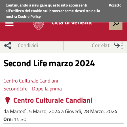
Regione Veneto
ACCEDI AI SERVIZI
Continuando a navigare questo sito acconsenti
Accetto
all'utilizzo dei cookie sul browser come descritto nella
nostra
Cookie Policy
Città di Venezia
Condividi
Correlati
Second Life marzo 2024
Centro Culturale Candiani
SecondLife - Dopo la prima
Centro Culturale Candiani
da
Martedì, 5 Marzo, 2024
a
Giovedì, 28 Marzo, 2024
Ore:
15.30