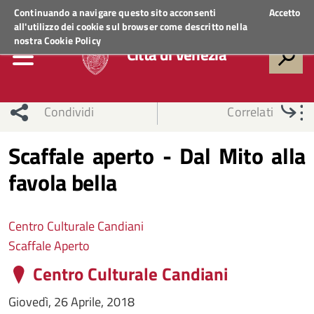
Regione Veneto
ACCEDI AI SERVIZI
Continuando a navigare questo sito acconsenti
Accetto
all'utilizzo dei cookie sul browser come descritto nella
nostra
Cookie Policy
Città di Venezia
Condividi
Correlati
Scaffale aperto - Dal Mito alla
favola bella
Centro Culturale Candiani
Scaffale Aperto
Centro Culturale Candiani
Giovedì, 26 Aprile, 2018