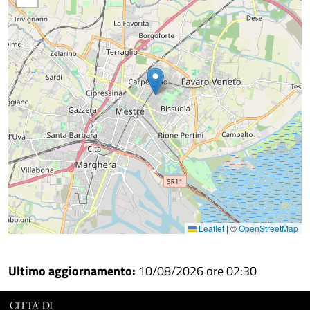
Facebook
Condividi
su
Condividi
Twitter
su
Google
su
Whatsapp
Plus
Leaflet
|
©
OpenStreetMap
Ultimo aggiornamento:
10/08/2026 ore 02:30