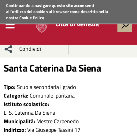
Regione Veneto
ACCEDI AI SERVIZI
Continuando a navigare questo sito acconsenti
all'utilizzo dei cookie sul browser come descritto nella
nostra
Cookie Policy
Città di Venezia
Condividi
Condividi
Condividi
Santa Caterina Da Siena
sui social
Condividi
su
Tipo:
Scuola secondaria I grado
network
Facebook
Condividi
su
Categoria:
Comunale-paritaria
Istituto scolastico:
Condividi
Twitter
su
L. S. Caterina Da Siena
Facebook
su
Municipalità:
Mestre Carpenedo
Indirizzo:
Via Giuseppe Tassini 17
Whatsapp