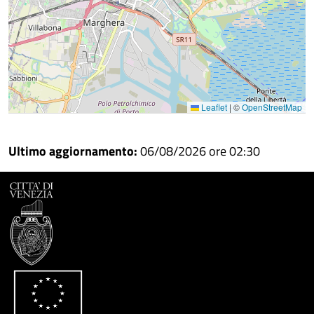
Leaflet
|
©
OpenStreetMap
Ultimo aggiornamento:
06/08/2026 ore 02:30