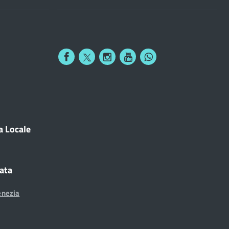
a Locale
cata
enezia