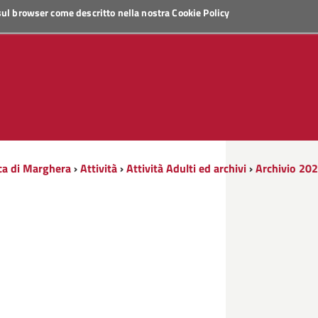
 sul browser come descritto nella nostra
Cookie Policy
ca di Marghera
›
Attività
›
Attività Adulti ed archivi
›
Archivio 20