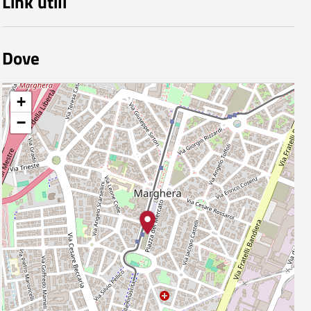
Link utili
Dove
+
−