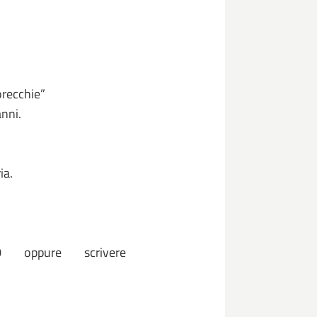
orecchie”
nni.
ia.
0 oppure scrivere