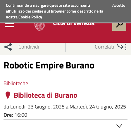
Regione Veneto
ACCEDI AI SERVIZI
Continuando a navigare questo sito acconsenti
Accetto
all'utilizzo dei cookie sul browser come descritto nella
nostra
Cookie Policy
Città di Venezia
Condividi
Correlati
Robotic Empire Burano
Biblioteche
Biblioteca di Burano
da
Lunedì, 23 Giugno, 2025
a
Martedì, 24 Giugno, 2025
Ore:
16:00