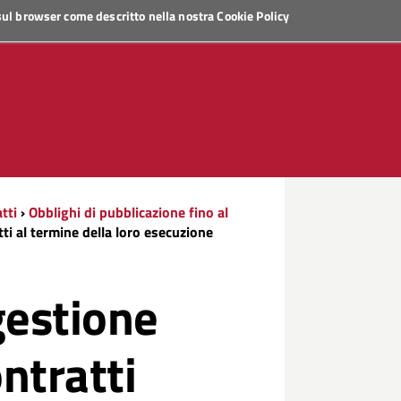
 sul browser come descritto nella nostra
Cookie Policy
tti
›
Obblighi di pubblicazione fino al
tti al termine della loro esecuzione
gestione
ontratti