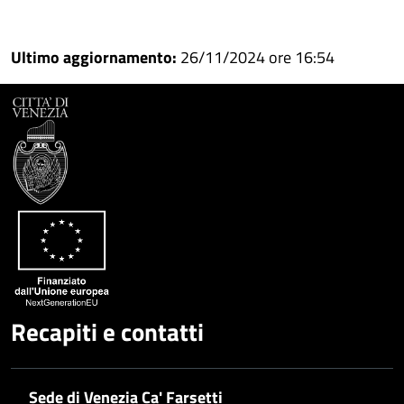
Condividi
Condividi
su
Ultimo aggiornamento:
26/11/2024 ore 16:54
Facebook
Condividi
su
Condividi
Twitter
su
Google
su
Whatsapp
Plus
Recapiti e contatti
Sede di Venezia Ca' Farsetti