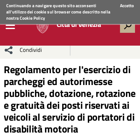
Regione Veneto
ACCEDI AI SERVIZI
Continuando a navigare questo sito acconsenti
Accetto
all'utilizzo dei cookie sul browser come descritto nella
nostra
Cookie Policy
Città di Venezia
Condividi
Condividi
Condividi
Regolamento per l'esercizio di
parcheggi ed autorimesse
sui social
Condividi
su
pubbliche, dotazione, rotazione
network
Facebook
Condividi
su
e gratuità dei posti riservati ai
Condividi
Twitter
su
veicoli al servizio di portatori di
Facebook
su
disabilità motoria
Whatsapp