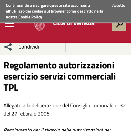
Regione Veneto
ACCEDI AI SERVIZI
Continuando a navigare questo sito acconsenti
Accetto
all'utilizzo dei cookie sul browser come descritto nella
nostra
Cookie Policy
Città di Venezia
Condividi
Condividi
Condividi
Regolamento autorizzazioni
esercizio servizi commerciali
sui social
Condividi
su
TPL
network
Facebook
Condividi
su
Condividi
Twitter
su
Allegato alla deliberazione del Consiglio comunale n. 32
del 27 febbraio 2006
Facebook
su
Whatsapp
Regolamento per il rilascio delle autorizzazioni per