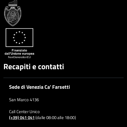
Condividi
Twitter
su
Google
su
Whatsapp
Plus
Recapiti e contatti
Sede di Venezia Ca' Farsetti
San Marco 4136
Call Center Unico
(+39) 041 041
(dalle 08:00 alle 18:00)