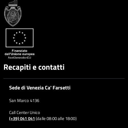
Facebook
Condividi
su
Condividi
Twitter
su
Google
su
Whatsapp
Plus
Recapiti e contatti
Sede di Venezia Ca' Farsetti
San Marco 4136
Call Center Unico
(+39) 041 041
(dalle 08:00 alle 18:00)