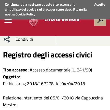
Regione Veneto
ACCEDI AI SERVIZI
Continuando a navigare questo sito acconsenti
Accetto
all'utilizzo dei cookie sul browser come descritto nella
nostra
Cookie Policy
Città di Venezia
Condividi
Condividi
Condividi
Registro degli accessi civici
sui social
Condividi
su
Tipo accesso:
Accesso documentale (L. 241/90)
network
Facebook
Condividi
su
Oggetto:
Richiesta pg 2018/167278 del 04/04/2018
Condividi
Twitter
su
Facebook
su
Relazione intervento del 05/01/2018 via Cappuccina
Mestre
Whatsapp