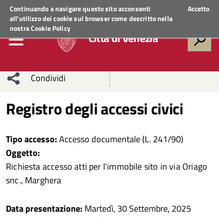
Regione Veneto
ACCEDI AI SERVIZI
Continuando a navigare questo sito acconsenti
Accetto
all'utilizzo dei cookie sul browser come descritto nella
nostra
Cookie Policy
Città di Venezia
Condividi
Condividi
Condividi
Registro degli accessi civici
sui social
Condividi
su
Tipo accesso:
Accesso documentale (L. 241/90)
network
Facebook
Condividi
su
Oggetto:
Richiesta accesso atti per l'immobile sito in via Oriago
Condividi
Twitter
su
snc., Marghera
Facebook
su
Data presentazione:
Martedì, 30 Settembre, 2025
Whatsapp