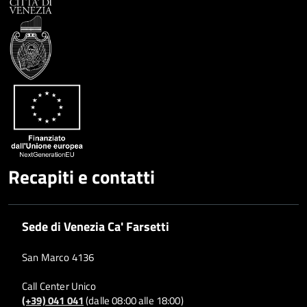
Facebook
Condividi
su
Condividi
Twitter
su
Google
su
Whatsapp
Plus
Recapiti e contatti
Sede di Venezia Ca' Farsetti
San Marco 4136
Call Center Unico
(+39) 041 041
(dalle 08:00 alle 18:00)