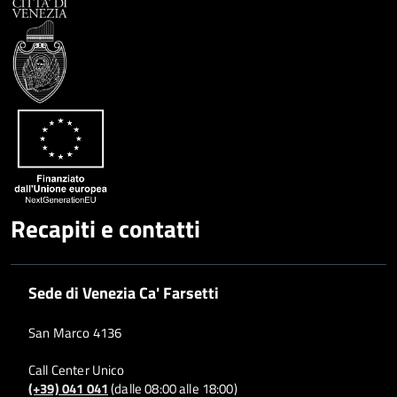
Facebook
Condividi
su
Condividi
Twitter
su
Google
su
Whatsapp
Plus
Recapiti e contatti
Sede di Venezia Ca' Farsetti
San Marco 4136
Call Center Unico
(+39) 041 041
(dalle 08:00 alle 18:00)