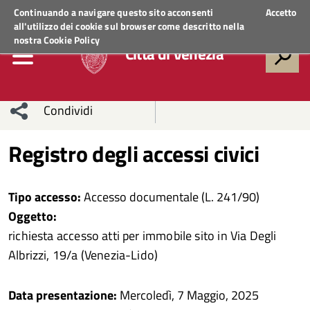
Regione Veneto
ACCEDI AI SERVIZI
Continuando a navigare questo sito acconsenti
Accetto
all'utilizzo dei cookie sul browser come descritto nella
nostra
Cookie Policy
Città di Venezia
Condividi
Condividi
Condividi
Registro degli accessi civici
sui social
Condividi
su
Tipo accesso:
Accesso documentale (L. 241/90)
network
Facebook
Condividi
su
Oggetto:
richiesta accesso atti per immobile sito in Via Degli
Condividi
Twitter
su
Albrizzi, 19/a (Venezia-Lido)
Facebook
su
Data presentazione:
Mercoledì, 7 Maggio, 2025
Whatsapp