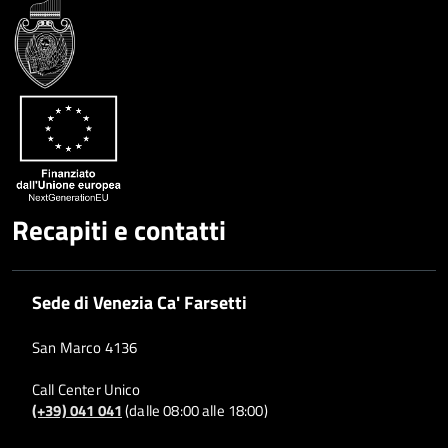
Facebook
Condividi
su
Condividi
Twitter
su
Google
su
Whatsapp
Plus
Recapiti e contatti
Sede di Venezia Ca' Farsetti
San Marco 4136
Call Center Unico
(+39) 041 041
(dalle 08:00 alle 18:00)