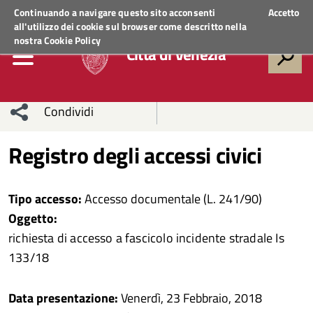
Regione Veneto
ACCEDI AI SERVIZI
Continuando a navigare questo sito acconsenti
Accetto
all'utilizzo dei cookie sul browser come descritto nella
nostra
Cookie Policy
Città di Venezia
Condividi
Condividi
Condividi
Registro degli accessi civici
sui social
Condividi
su
Tipo accesso:
Accesso documentale (L. 241/90)
network
Facebook
Condividi
su
Oggetto:
richiesta di accesso a fascicolo incidente stradale Is
Condividi
Twitter
su
133/18
Facebook
su
Data presentazione:
Venerdì, 23 Febbraio, 2018
Whatsapp