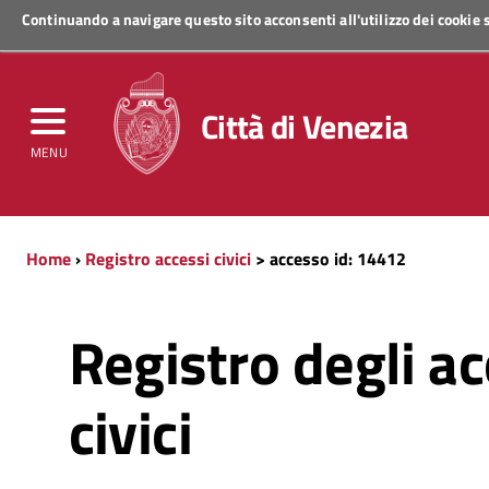
Continuando a navigare questo sito acconsenti all'utilizzo dei cookie
Regione Veneto
Città di Venezia
MENU
Home
›
Registro accessi civici
> accesso id: 14412
Registro degli ac
civici