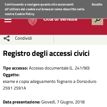
Regione Veneto
ACCEDI AI SERVIZI
Continuando a navigare questo sito acconsenti
Accetto
all'utilizzo dei cookie sul browser come descritto nella
nostra
Cookie Policy
Città di Venezia
Condividi
Condividi
Condividi
Registro degli accessi civici
sui social
Condividi
su
Tipo accesso:
Accesso documentale (L. 241/90)
network
Facebook
Condividi
su
Oggetto:
esame e copia adeguamento fognario a Dorsoduro
Condividi
Twitter
su
2591 2591A
Facebook
su
Data presentazione:
Giovedì, 7 Giugno, 2018
Whatsapp