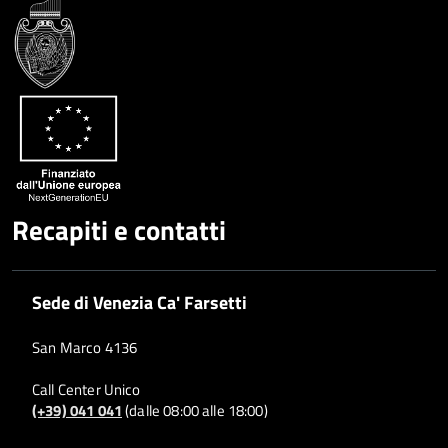
Facebook
Condividi
su
Condividi
Twitter
su
Google
su
Whatsapp
Plus
Recapiti e contatti
Sede di Venezia Ca' Farsetti
San Marco 4136
Call Center Unico
(+39) 041 041
(dalle 08:00 alle 18:00)