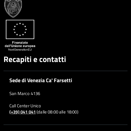
Condividi
Twitter
su
Google
su
Whatsapp
Plus
Recapiti e contatti
Sede di Venezia Ca' Farsetti
San Marco 4136
Call Center Unico
(+39) 041 041
(dalle 08:00 alle 18:00)