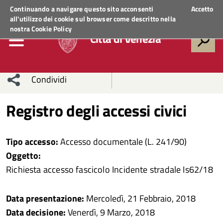
Regione Veneto
ACCEDI AI SERVIZI
Continuando a navigare questo sito acconsenti
Accetto
all'utilizzo dei cookie sul browser come descritto nella
nostra
Cookie Policy
Città di Venezia
Condividi
Condividi
Condividi
Registro degli accessi civici
sui social
Condividi
su
Tipo accesso:
Accesso documentale (L. 241/90)
network
Facebook
Condividi
su
Oggetto:
Richiesta accesso fascicolo Incidente stradale Is62/18
Condividi
Twitter
su
Facebook
su
Data presentazione:
Mercoledì, 21 Febbraio, 2018
Data decisione:
Venerdì, 9 Marzo, 2018
Whatsapp