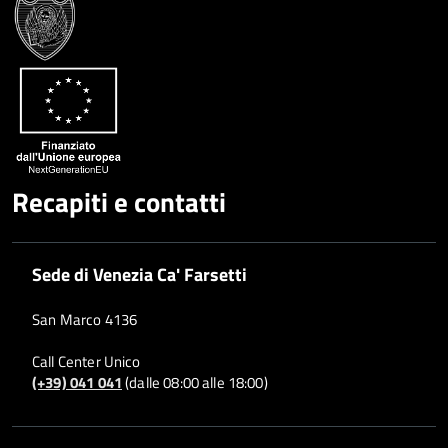
Condividi
Twitter
su
Google
su
Whatsapp
Plus
Recapiti e contatti
Sede di Venezia Ca' Farsetti
San Marco 4136
Call Center Unico
(+39) 041 041
(dalle 08:00 alle 18:00)