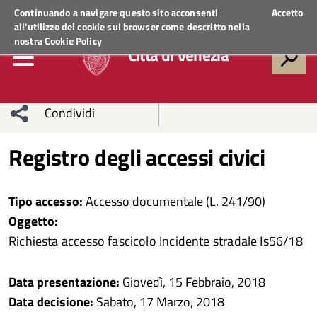
Regione Veneto
ACCEDI AI SERVIZI
Continuando a navigare questo sito acconsenti
Accetto
all'utilizzo dei cookie sul browser come descritto nella
nostra
Cookie Policy
Città di Venezia
Condividi
Condividi
Condividi
Registro degli accessi civici
sui social
Condividi
su
Tipo accesso:
Accesso documentale (L. 241/90)
network
Facebook
Condividi
su
Oggetto:
Richiesta accesso fascicolo Incidente stradale Is56/18
Condividi
Twitter
su
Facebook
su
Data presentazione:
Giovedì, 15 Febbraio, 2018
Data decisione:
Sabato, 17 Marzo, 2018
Whatsapp