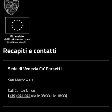
Condividi
Twitter
su
Google
su
Whatsapp
Plus
Recapiti e contatti
Sede di Venezia Ca' Farsetti
San Marco 4136
Call Center Unico
(+39) 041 041
(dalle 08:00 alle 18:00)