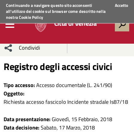
Regione Veneto
ACCEDI AI SERVIZI
Continuando a navigare questo sito acconsenti
Accetto
all'utilizzo dei cookie sul browser come descritto nella
nostra
Cookie Policy
Città di Venezia
Condividi
Condividi
Condividi
Registro degli accessi civici
sui social
Condividi
su
Tipo accesso:
Accesso documentale (L. 241/90)
network
Facebook
Condividi
su
Oggetto:
Richiesta accesso fascicolo Incidente stradale Is87/18
Condividi
Twitter
su
Facebook
su
Data presentazione:
Giovedì, 15 Febbraio, 2018
Data decisione:
Sabato, 17 Marzo, 2018
Whatsapp