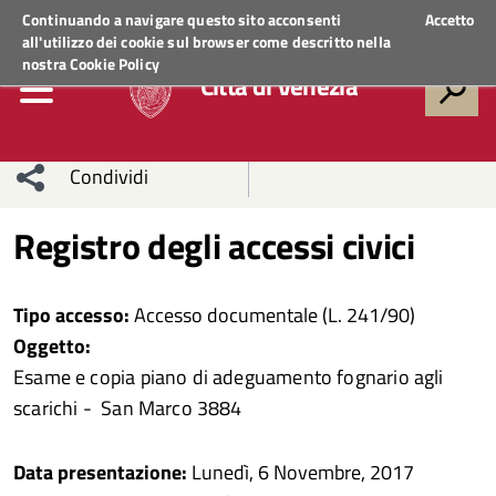
Regione Veneto
ACCEDI AI SERVIZI
Continuando a navigare questo sito acconsenti
Accetto
all'utilizzo dei cookie sul browser come descritto nella
nostra
Cookie Policy
Città di Venezia
Condividi
Condividi
Condividi
Registro degli accessi civici
sui social
Condividi
su
Tipo accesso:
Accesso documentale (L. 241/90)
network
Facebook
Condividi
su
Oggetto:
Esame e copia piano di adeguamento fognario agli
Condividi
Twitter
su
scarichi - San Marco 3884
Facebook
su
Data presentazione:
Lunedì, 6 Novembre, 2017
Whatsapp