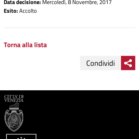
Data decisione:
Mercoledì, 8 Novembre, 2017
Esito:
Accolto
Torna alla lista
Condividi
Condividi
Condividi
su
Facebook
Condividi
su
Condividi
Twitter
su
Google
su