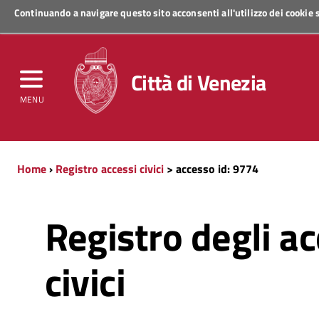
Continuando a navigare questo sito acconsenti all'utilizzo dei cookie
Regione Veneto
Città di Venezia
MENU
Home
›
Registro accessi civici
> accesso id: 9774
Registro degli ac
civici