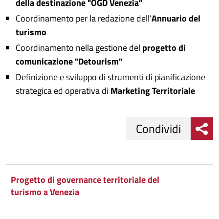
della
destinazione "OGD Venezia"
Coordinamento per la redazione dell’
Annuario del
turismo
Coordinamento nella gestione del
progetto di
comunicazione "Detourism"
Definizione e sviluppo di strumenti di pianificazione
strategica ed operativa di
Marketing Territoriale
Condividi
Condividi
Condividi
su
Progetto di governance territoriale del
turismo a Venezia
Facebook
Condividi
su