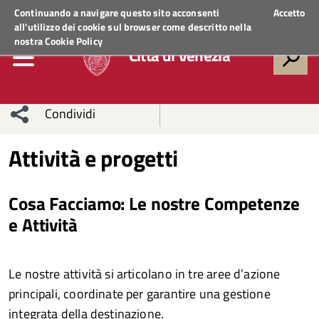
Regione Veneto
ACCEDI AI SERVIZI
Continuando a navigare questo sito acconsenti
Accetto
all'utilizzo dei cookie sul browser come descritto nella
nostra
Cookie Policy
Città di Venezia
Condividi
Condividi
Condividi
Attività e progetti
sui social
Condividi
su
Cosa Facciamo: Le nostre Competenze
network
Facebook
Condividi
su
e Attività
Condividi
Twitter
su
Le nostre attività si articolano in tre aree d’azione
Facebook
su
principali, coordinate per garantire una gestione
Whatsapp
integrata della destinazione.