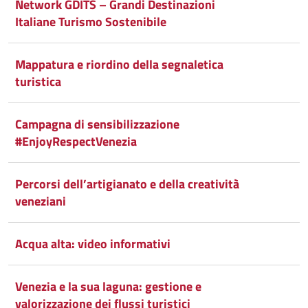
Condividi
Twitter
su
Network GDITS – Grandi Destinazioni
Italiane Turismo Sostenibile
Google
su
Whatsapp
Plus
Mappatura e riordino della segnaletica
turistica
Campagna di sensibilizzazione
#EnjoyRespectVenezia
Percorsi dell’artigianato e della creatività
veneziani
Acqua alta: video informativi
Venezia e la sua laguna: gestione e
valorizzazione dei flussi turistici