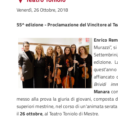
Venerdì, 26 Ottobre, 2018
55^ edizione - Proclamazione del Vincitore al Te
Enrico Re
Murazzi”, si
Settembrin
edizione. L
quest'a
affiancato
Brividi imm
Manara
co
messo alla prova la giuria di giovani, composta d
superiori mestrine, nel corso di un'animata serata 
il
26 ottobre
, al Teatro Toniolo di Mestre.