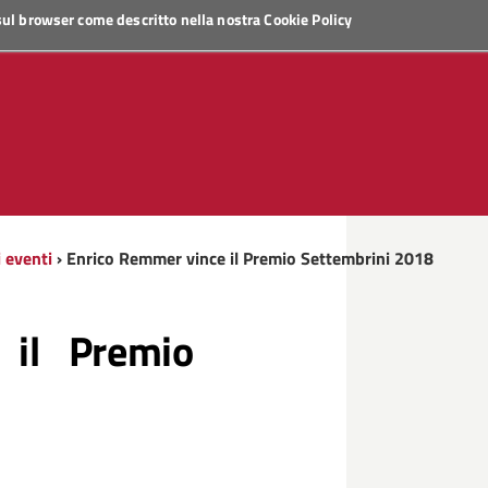
 sul browser come descritto nella nostra
Cookie Policy
i eventi
› Enrico Remmer vince il Premio Settembrini 2018
 il Premio