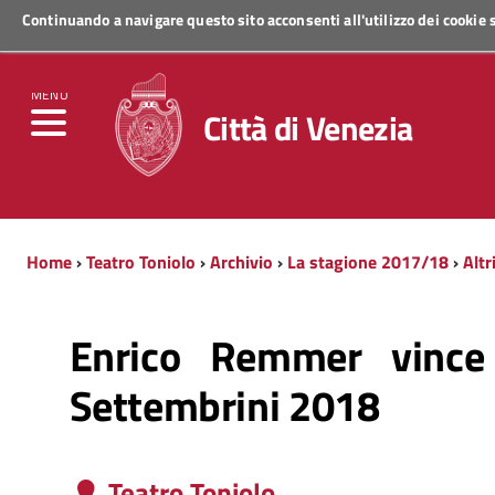
Continuando a navigare questo sito acconsenti all'utilizzo dei cookie
Regione Veneto
MENU
Città di Venezia
Home
›
Teatro Toniolo
›
Archivio
›
La stagione 2017/18
›
Altr
Enrico Remmer vince
Settembrini 2018
Teatro Toniolo