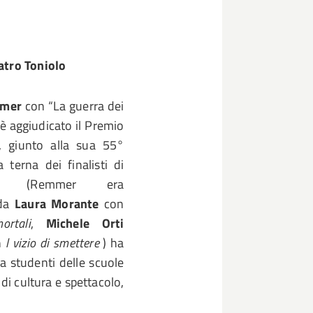
atro Toniolo
mmer
con “La guerra dei
 è aggiudicato il Premio
i, giunto alla sua 55°
a terna dei finalisti di
nno (Remmer era
 da
Laura Morante
con
ortali
,
Michele Orti
n
l vizio di smettere
) ha
a studenti delle scuole
di cultura e spettacolo,