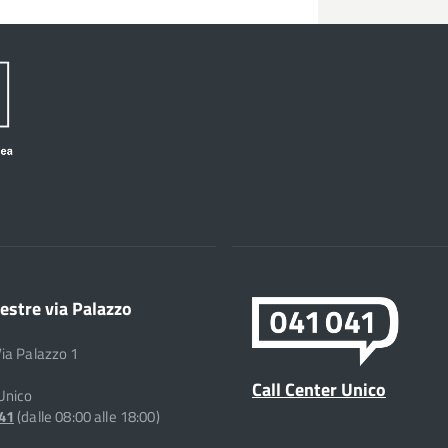
estre via Palazzo
Via Palazzo 1
Call Center Unico
 Unico
041
(dalle 08:00 alle 18:00)