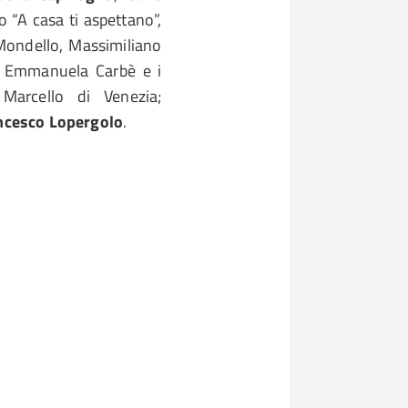
o “A casa ti aspettano”,
ondello, Massimiliano
a, Emmanuela Carbè e i
 Marcello di Venezia;
ncesco Lopergolo
.