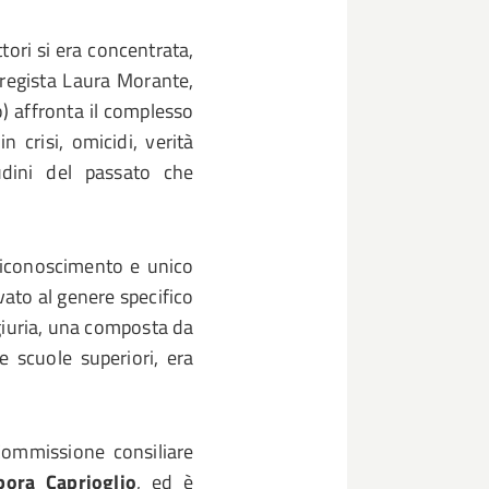
ttori si era concentrata,
 e regista Laura Morante,
) affronta il complesso
n crisi, omicidi, verità
etudini del passato che
 riconoscimento e unico
vato al genere specifico
giuria, una composta da
le scuole superiori, era
Commissione consiliare
bora Caprioglio
, ed è