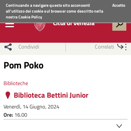
Regione Veneto
ACCEDI AI SERVIZI
Continuando a navigare questo sito acconsenti
Accetto
all'utilizzo dei cookie sul browser come descritto nella
nostra
Cookie Policy
Città di Venezia
Condividi
Correlati
Pom Poko
Biblioteche
Biblioteca Bettini Junior
Venerdì, 14 Giugno, 2024
Ore:
16.00