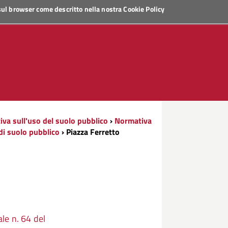
 sul browser come descritto nella nostra
Cookie Policy
va sull'uso del suolo pubblico
›
Normativa
di suolo pubblico
› Piazza Ferretto
le n. 64 del