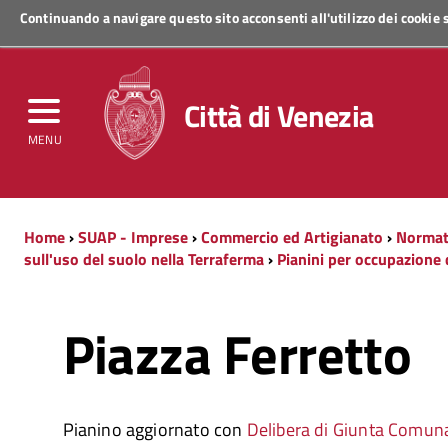
Continuando a navigare questo sito acconsenti all'utilizzo dei cookie
Regione Veneto
Città di Venezia
MENU
Home
›
SUAP - Imprese
›
Commercio ed Artigianato
›
Normati
sull'uso del suolo nella Terraferma
›
Pianini per occupazione 
Piazza Ferretto
Pianino aggiornato con
Delibera di Giunta Comuna