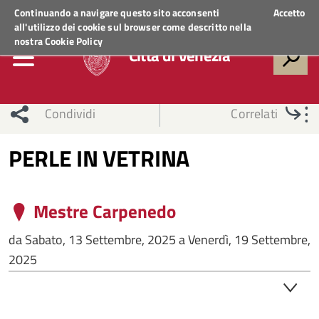
Regione Veneto
ACCEDI AI SERVIZI
Continuando a navigare questo sito acconsenti
Accetto
all'utilizzo dei cookie sul browser come descritto nella
nostra
Cookie Policy
Città di Venezia
Condividi
Correlati
PERLE IN VETRINA
Mestre Carpenedo
da
Sabato, 13 Settembre, 2025
a
Venerdì, 19 Settembre,
2025