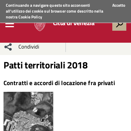
Regione Veneto
ACCEDI AI SERVIZI
Continuando a navigare questo sito acconsenti
Accetto
all'utilizzo dei cookie sul browser come descritto nella
nostra
Cookie Policy
Città di Venezia
Condividi
Condividi
Condividi
Patti territoriali 2018
sui social
Condividi
su
Contratti e accordi di locazione fra privati
network
Facebook
Condividi
su
Condividi
Twitter
su
Facebook
su
Whatsapp