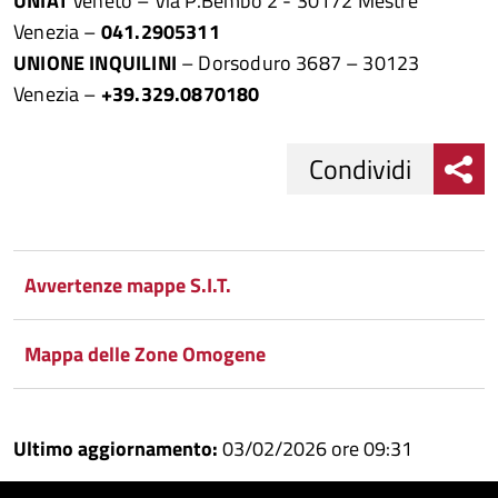
UNIAT
Veneto – Via P.Bembo 2 - 30172 Mestre
Venezia –
041.2905311
UNIONE INQUILINI
– Dorsoduro 3687 – 30123
Venezia –
+39.329.0870180
Condividi
Condividi
Condividi
su
Avvertenze mappe S.I.T.
Facebook
Condividi
su
Mappa delle Zone Omogene
Condividi
Twitter
su
Google
su
Ultimo aggiornamento:
03/02/2026 ore 09:31
Whatsapp
Plus