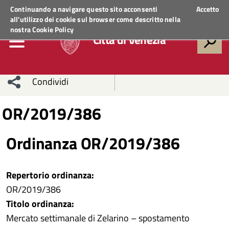
Regione Veneto
ACCEDI AI SERVIZI
Continuando a navigare questo sito acconsenti
Accetto
all'utilizzo dei cookie sul browser come descritto nella
nostra
Cookie Policy
Città di Venezia
Condividi
Condividi
Condividi
OR/2019/386
sui social
Condividi
su
Ordinanza OR/2019/386
network
Facebook
Condividi
su
Repertorio ordinanza:
Condividi
Twitter
su
OR/2019/386
Facebook
su
Titolo ordinanza:
Mercato settimanale di Zelarino – spostamento
Whatsapp