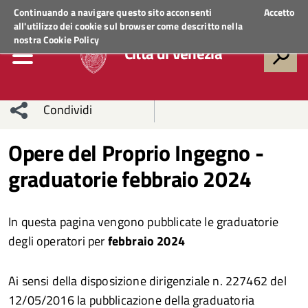
Regione Veneto
ACCEDI AI SERVIZI
Continuando a navigare questo sito acconsenti
Accetto
all'utilizzo dei cookie sul browser come descritto nella
nostra
Cookie Policy
Città di Venezia
Condividi
Condividi
Condividi
Opere del Proprio Ingegno -
graduatorie febbraio 2024
sui social
Condividi
su
network
Facebook
Condividi
su
In questa pagina vengono pubblicate le graduatorie
Condividi
Twitter
su
degli operatori per
febbraio 2024
Facebook
su
Ai sensi della disposizione dirigenziale n. 227462 del
Whatsapp
12/05/2016 la pubblicazione della graduatoria