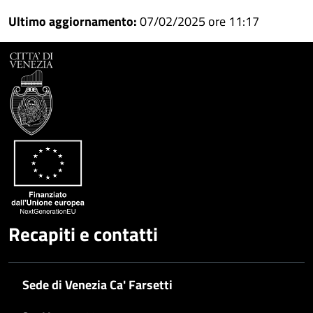
Condividi
su
Ultimo aggiornamento:
07/02/2025 ore 11:17
Facebook
Condividi
su
Condividi
Twitter
su
Google
su
Whatsapp
Plus
Recapiti e contatti
Sede di Venezia Ca' Farsetti