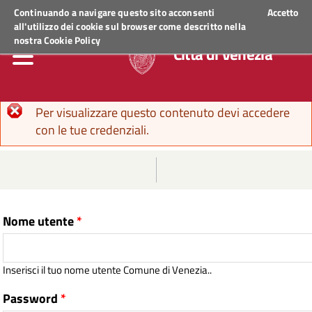
Regione Veneto
ACCEDI AI SERVIZI
Continuando a navigare questo sito acconsenti
Accetto
all'utilizzo dei cookie sul browser come descritto nella
nostra
Cookie Policy
Città di Venezia
Messaggio di errore
Per visualizzare questo contenuto devi accedere
con le tue credenziali.
Nome utente
*
Inserisci il tuo nome utente Comune di Venezia..
Password
*