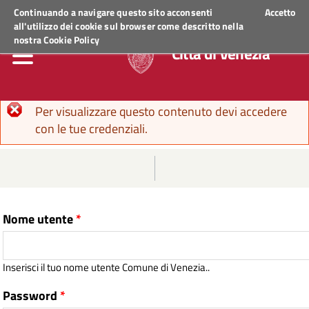
Regione Veneto
ACCEDI AI SERVIZI
Continuando a navigare questo sito acconsenti
Accetto
all'utilizzo dei cookie sul browser come descritto nella
nostra
Cookie Policy
Città di Venezia
Messaggio di errore
Per visualizzare questo contenuto devi accedere
con le tue credenziali.
Nome utente
*
Inserisci il tuo nome utente Comune di Venezia..
Password
*