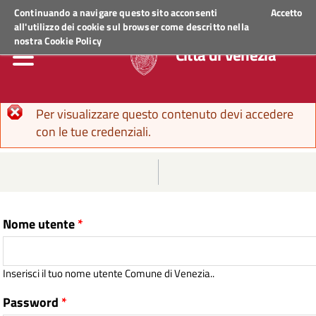
Regione Veneto
ACCEDI AI SERVIZI
Continuando a navigare questo sito acconsenti
Accetto
all'utilizzo dei cookie sul browser come descritto nella
nostra
Cookie Policy
Città di Venezia
Messaggio di errore
Per visualizzare questo contenuto devi accedere
con le tue credenziali.
Nome utente
*
Inserisci il tuo nome utente Comune di Venezia..
Password
*