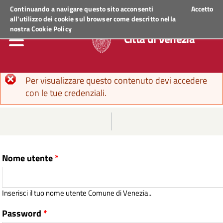
Regione Veneto
ACCEDI AI SERVIZI
Continuando a navigare questo sito acconsenti
Accetto
all'utilizzo dei cookie sul browser come descritto nella
nostra
Cookie Policy
Città di Venezia
Messaggio di errore
Per visualizzare questo contenuto devi accedere
con le tue credenziali.
Nome utente
*
Inserisci il tuo nome utente Comune di Venezia..
Password
*