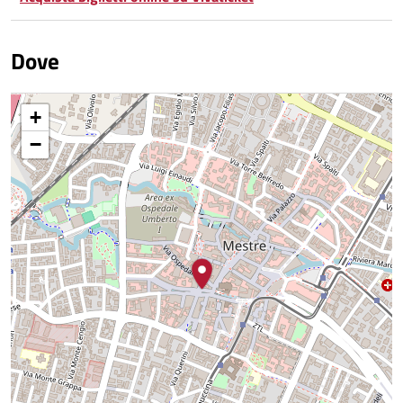
Dove
+
−