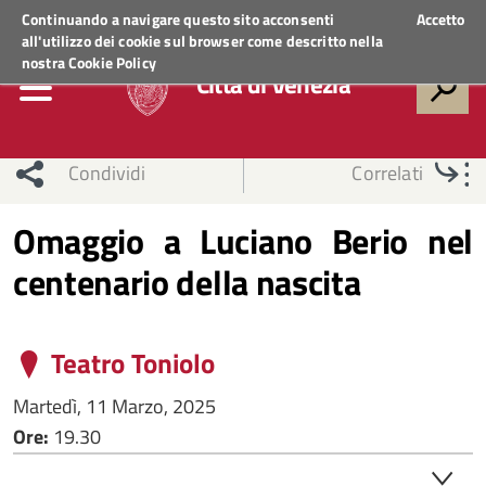
Regione Veneto
ACCEDI AI SERVIZI
Continuando a navigare questo sito acconsenti
Accetto
all'utilizzo dei cookie sul browser come descritto nella
nostra
Cookie Policy
Città di Venezia
Condividi
Correlati
Omaggio a Luciano Berio nel
centenario della nascita
Teatro Toniolo
Martedì, 11 Marzo, 2025
Ore:
19.30