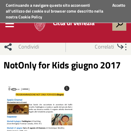
Regione Veneto
ACCEDI AI SERVIZI
Continuando a navigare questo sito acconsenti
Accetto
all'utilizzo dei cookie sul browser come descritto nella
nostra
Cookie Policy
Città di Venezia
Condividi
Correlati
NotOnly for Kids giugno 2017