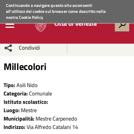
Regione Veneto
ACCEDI AI SERVIZI
Continuando a navigare questo sito acconsenti
all'utilizzo dei cookie sul browser come descritto nella
nostra
Cookie Policy
Città di Venezia
Condividi
Condividi
Condividi
Millecolori
sui social
Condividi
su
Tipo:
Asili Nido
network
Facebook
Condividi
su
Categoria:
Comunale
Istituto scolastico:
Condividi
Twitter
su
Luogo:
Mestre
Facebook
su
Municipalità:
Mestre Carpenedo
Indirizzo:
Via Alfredo Catalani 14
Whatsapp