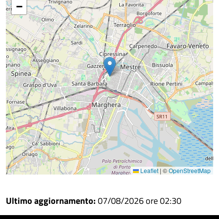
−
Facebook
Condividi
su
Condividi
Twitter
su
Google
su
Whatsapp
Plus
Leaflet
|
©
OpenStreetMap
Ultimo aggiornamento:
07/08/2026 ore 02:30