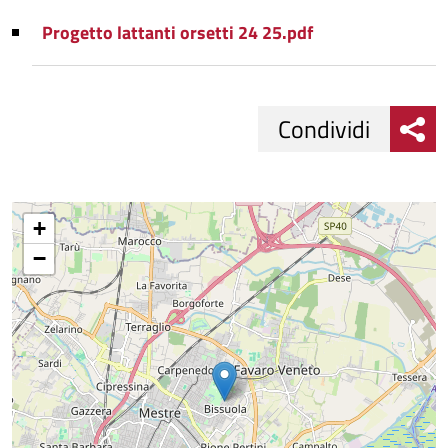
Progetto lattanti orsetti 24 25.pdf
Condividi
Condividi
Condividi
su
+
−
Facebook
Condividi
su
Condividi
Twitter
su
Google
su
Whatsapp
Plus