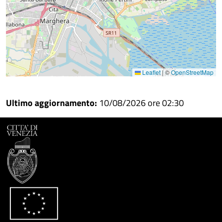
Leaflet
|
©
OpenStreetMap
Ultimo aggiornamento:
10/08/2026 ore 02:30