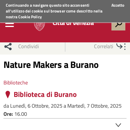
Regione Veneto
ACCEDI AI SERVIZI
Continuando a navigare questo sito acconsenti
Accetto
all'utilizzo dei cookie sul browser come descritto nella
nostra
Cookie Policy
Città di Venezia
Condividi
Correlati
Nature Makers a Burano
Biblioteche
Biblioteca di Burano
da
Lunedì, 6 Ottobre, 2025
a
Martedì, 7 Ottobre, 2025
Ore:
16.00