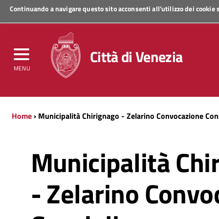
Continuando a navigare questo sito acconsenti all'utilizzo dei cookie
Regione Veneto
Città di Venezia
MENU
Home
› Municipalità Chirignago - Zelarino Convocazione Con
Municipalità Chi
- Zelarino Convo