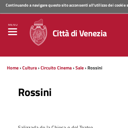
Continuando a navigare questo sito acconsenti all'utilizzo dei cookie
Regione Veneto
MENU
Città di Venezia
Home
›
Cultura
›
Circuito Cinema
›
Sale
› Rossini
Rossini
Salizzada de la Chiesa o del Teatro