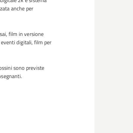
digitale 2k e sistema
zzata anche per
sai, film in versione
 eventi digitali, film per
ossini sono previste
insegnanti.