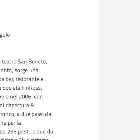
ngelo
l teatro San Beneto,
cento, sorge una
 bar, ristorante e
a Società FinRoss,
vvio nel 2006, con
di riapertura 9
storico, a due passi da
he per la
 da 296 posti, e due da