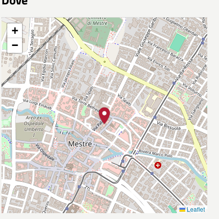
+
−
Leaflet