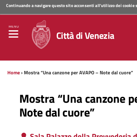
Continuando a navigare questo sito acconsenti all'utilizzo dei cookie
Regione Veneto
MENU
Città di Venezia
Home
› Mostra “Una canzone per AVAPO – Note dal cuore”
Mostra “Una canzone p
Note dal cuore”
Sala Palazzo della Provvederia 