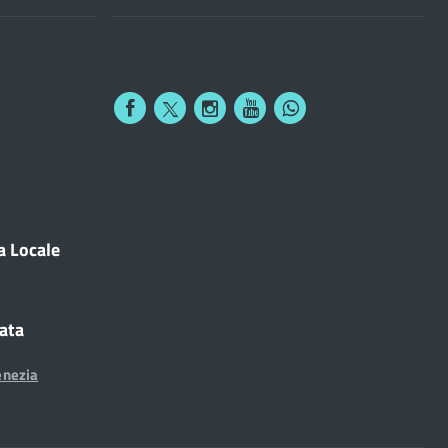
a Locale
cata
enezia