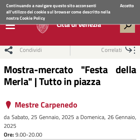
Regione Veneto
ACCEDI AI SERVIZI
Continuando a navigare questo sito acconsenti
Accetto
all'utilizzo dei cookie sul browser come descritto nella
nostra
Cookie Policy
Città di Venezia
Condividi
Correlati
Mostra-mercato "Festa della
Merla" | Tutto in piazza
Mestre Carpenedo
da
Sabato, 25 Gennaio, 2025
a
Domenica, 26 Gennaio,
2025
Ore:
9.00-20.00