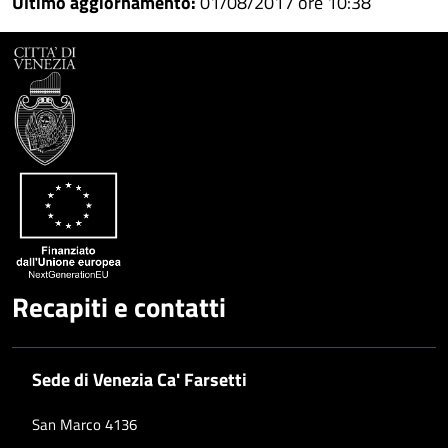
Ultimo aggiornamento:
01/08/2017 ore 10:38
Facebook
Condividi
su
Condividi
Twitter
su
Google
su
Whatsapp
Plus
Recapiti e contatti
Sede di Venezia Ca' Farsetti
San Marco 4136