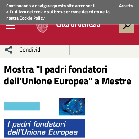
Regione Veneto
ACCEDI AI SERVIZI
Continuando a navigare questo sito acconsenti
Accetto
all'utilizzo dei cookie sul browser come descritto nella
nostra
Cookie Policy
Città di Venezia
Condividi
Condividi
Condividi
Mostra "I padri fondatori
dell'Unione Europea" a Mestre
sui social
Condividi
su
network
Facebook
Condividi
su
Condividi
Twitter
su
Facebook
su
Whatsapp