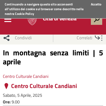
Regione Veneto
ACCEDI AI SERVIZI
Continuando a navigare questo sito acconsenti
Accetto
all'utilizzo dei cookie sul browser come descritto nella
nostra
Cookie Policy
Città di Venezia
Condividi
Correlati
In montagna senza limiti | 5
aprile
Centro Culturale Candiani
Centro Culturale Candiani
Sabato, 5 Aprile, 2025
Ore:
9.00