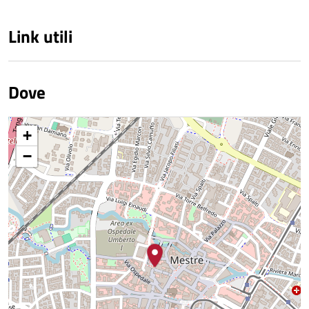
Link utili
Dove
+
−