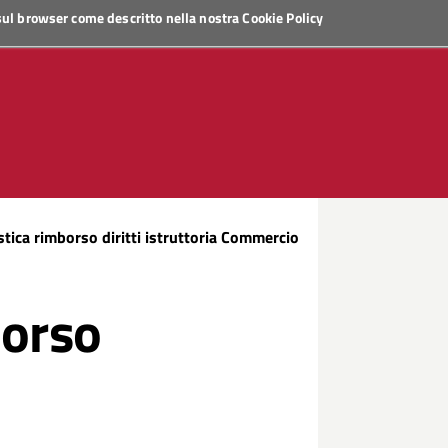
 sul browser come descritto nella nostra
Cookie Policy
tica rimborso diritti istruttoria Commercio
borso