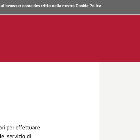
 sul browser come descritto nella nostra
Cookie Policy
ri per effettuare
el servizio di