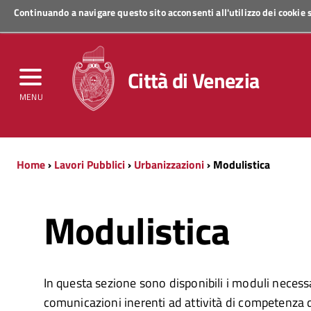
Continuando a navigare questo sito acconsenti all'utilizzo dei cookie
Regione Veneto
Città di Venezia
MENU
Home
›
Lavori Pubblici
›
Urbanizzazioni
› Modulistica
Modulistica
In questa sezione sono disponibili i moduli necessa
comunicazioni inerenti ad attività di competenza d