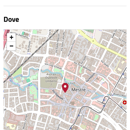
Dove
+
−