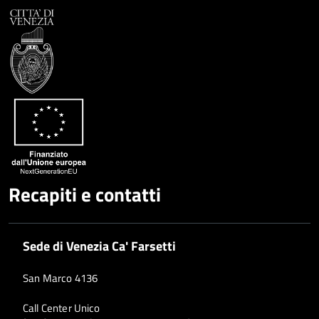
Facebook
Condividi
su
Condividi
Twitter
su
Google
su
Whatsapp
Plus
Recapiti e contatti
Sede di Venezia Ca' Farsetti
San Marco 4136
Call Center Unico