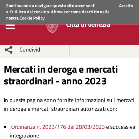
Regione Veneto
ACCEDI AI SERVIZI
Continuando a navigare questo sito acconsenti
Accetto
all'utilizzo dei cookie sul browser come descritto nella
nostra
Cookie Policy
Città di Venezia
Condividi
Condividi
Condividi
Mercati in deroga e mercati
straordinari - anno 2023
sui social
Condividi
su
network
Facebook
Condividi
su
In questa pagina sono fornite informazioni su i mercati
Condividi
Twitter
su
in deroga e mercati straordinari autorizzati con:
Facebook
su
Ordinanza n. 2023/176 del 28/03/2023
e successiva
Whatsapp
integrazione