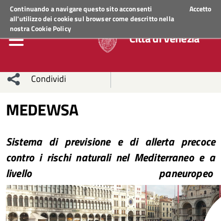
Regione Veneto
ACCEDI AI SERVIZI
Continuando a navigare questo sito acconsenti
Accetto
all'utilizzo dei cookie sul browser come descritto nella
nostra
Cookie Policy
Città di Venezia
Condividi
Condividi
Condividi
MEDEWSA
sui social
Condividi
su
Sistema di previsione e di allerta precoce
network
Facebook
Condividi
su
contro i rischi naturali nel Mediterraneo e a
Condividi
Twitter
su
livello paneuropeo
Facebook
su
Whatsapp