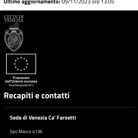
Ultimo aggiornamento:
09/11/2023 ore 13:05
Facebook
Condividi
su
Condividi
Twitter
su
Google
su
Whatsapp
Plus
Recapiti e contatti
Sede di Venezia Ca' Farsetti
San Marco 4136